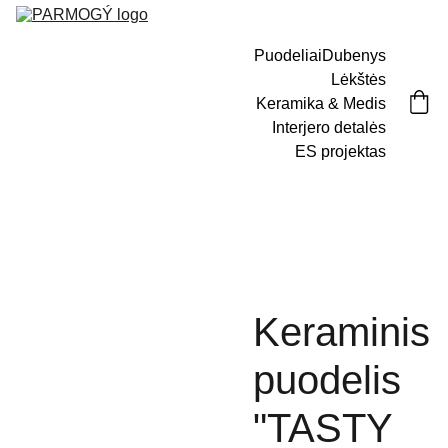
Puodeliai
Dubenys
Lėkštės
Keramika & Medis
Interjero detalės
ES projektas
Keraminis
puodelis
"TASTY