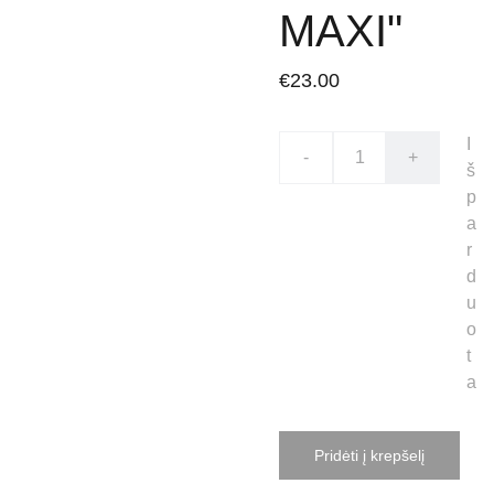
MAXI"
€23.00
I
-
+
š
p
a
r
d
u
o
t
a
Pridėti į krepšelį