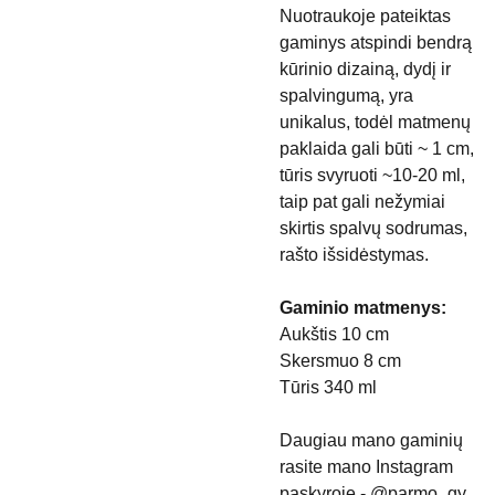
Nuotraukoje pateiktas
gaminys atspindi bendrą
kūrinio dizainą, dydį ir
spalvingumą, yra
unikalus, todėl matmenų
paklaida gali būti ~ 1 cm,
tūris svyruoti ~10-20 ml,
taip pat gali nežymiai
skirtis spalvų sodrumas,
rašto išsidėstymas.
Gaminio matmenys:
Aukštis 10 cm
Skersmuo 8 cm
Tūris 340 ml
Daugiau mano gaminių
rasite mano Instagram
paskyroje - @parmo_gy.