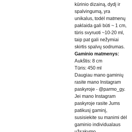
kūrinio dizainą, dydį ir
spalvingumą, yra
unikalus, todėl matmenų
paklaida gali būti ~ 1 cm,
tūris svyruoti ~10-20 ml,
taip pat gali nežymiai
skirtis spalvų sodrumas.
Gaminio matmenys:
Aukštis: 8 cm
Tūris: 450 ml
Daugiau mano gaminių
rasite mano Instagram
paskyroje - @parmo_gy.
Jei mano Instagram
paskyroje rasite Jums
patikusį gaminį,
susisiekite su manimi dėl
gaminio individualaus
užsakymo.