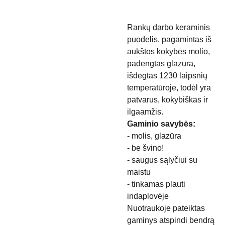
Rankų darbo keraminis
puodelis, pagamintas iš
aukštos kokybės molio,
padengtas glazūra,
išdegtas 1230 laipsnių
temperatūroje, todėl yra
patvarus, kokybiškas ir
ilgaamžis.
Gaminio savybės:
- molis, glazūra
- be švino!
- saugus sąlyčiui su
maistu
- tinkamas plauti
indaplovėje
Nuotraukoje pateiktas
gaminys atspindi bendrą