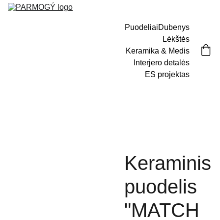
Puodeliai
Dubenys
Lėkštės
Keramika & Medis
Interjero detalės
ES projektas
Keraminis
puodelis
"MATCH