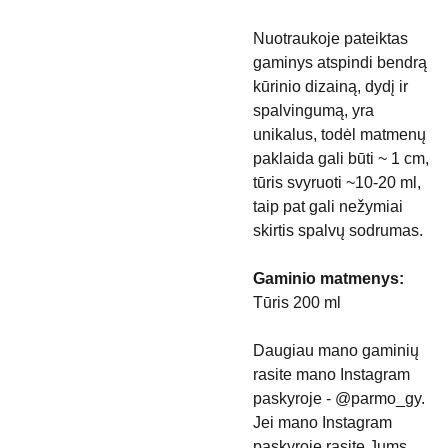
Nuotraukoje pateiktas
gaminys atspindi bendrą
kūrinio dizainą, dydį ir
spalvingumą, yra
unikalus, todėl matmenų
paklaida gali būti ~ 1 cm,
tūris svyruoti ~10-20 ml,
taip pat gali nežymiai
skirtis spalvų sodrumas.
Gaminio matmenys:
Tūris 200 ml
Daugiau mano gaminių
rasite mano Instagram
paskyroje - @parmo_gy.
Jei mano Instagram
paskyroje rasite Jums