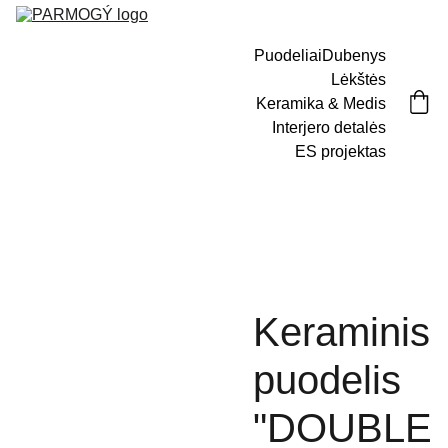
Puodeliai
Dubenys
Lėkštės
Keramika & Medis
Interjero detalės
ES projektas
Keraminis
puodelis
"DOUBLE