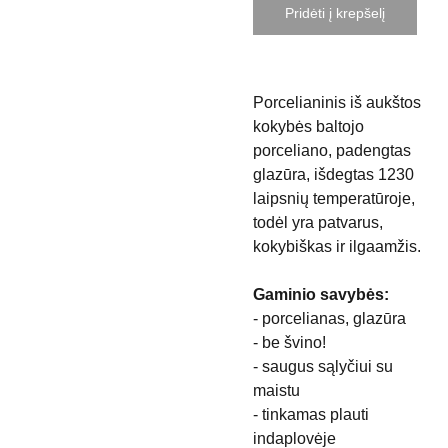
Pridėti į krepšelį
Porcelianinis iš aukštos
kokybės baltojo
porceliano, padengtas
glazūra, išdegtas 1230
laipsnių temperatūroje,
todėl yra patvarus,
kokybiškas ir ilgaamžis.
Gaminio savybės:
- porcelianas, glazūra
- be švino!
- saugus sąlyčiui su
maistu
- tinkamas plauti
indaplovėje