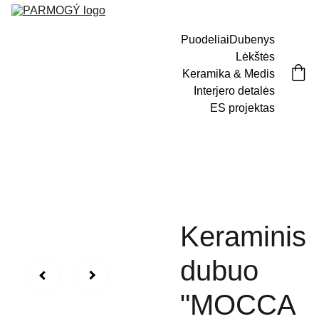
Puodeliai
Dubenys
Lėkštės
Keramika & Medis
Interjero detalės
ES projektas
Keraminis
dubuo
"MOCCA