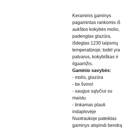
Keraminis gaminys
pagamintas rankomis iš
aukštos kokybės molio,
padengtas glazūra,
išdegtas 1230 laipsnių
temperatūroje, todėl yra
patvarus, kokybiškas ir
ilgaamžis.
Gaminio savybės:
- molis, glazūra
- be švino!
- saugus sąlyčiui su
maistu
- tinkamas plauti
indaplovėje
Nuotraukoje pateiktas
gaminys atspindi bendrą