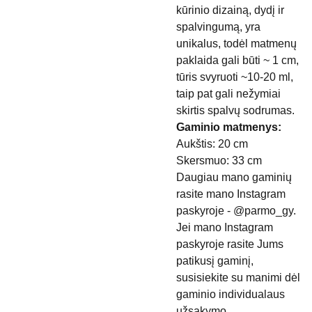
kūrinio dizainą, dydį ir
spalvingumą, yra
unikalus, todėl matmenų
paklaida gali būti ~ 1 cm,
tūris svyruoti ~10-20 ml,
taip pat gali nežymiai
skirtis spalvų sodrumas.
Gaminio matmenys:
Aukštis: 20 cm
Skersmuo: 33 cm
Daugiau mano gaminių
rasite mano Instagram
paskyroje - @parmo_gy.
Jei mano Instagram
paskyroje rasite Jums
patikusį gaminį,
susisiekite su manimi dėl
gaminio individualaus
užsakymo.