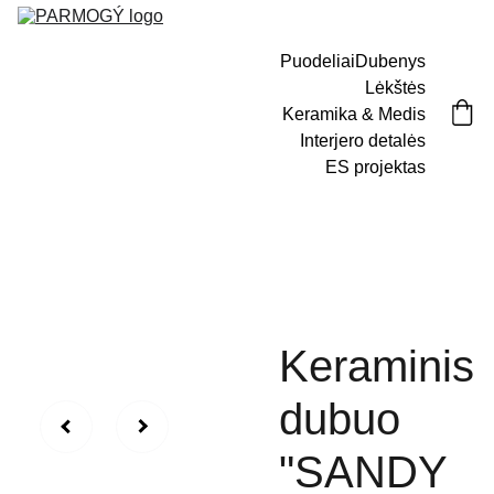
Puodeliai
Dubenys
Lėkštės
Keramika & Medis
Interjero detalės
ES projektas
Keraminis
dubuo
"SANDY