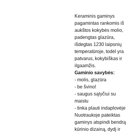
Keraminis gaminys
pagamintas rankomis iš
aukštos kokybės molio,
padengtas glazūra,
išdegtas 1230 laipsnių
temperatūroje, todėl yra
patvarus, kokybiškas ir
ilgaamžis.
Gaminio savybės:
- molis, glazūra
- be švino!
- saugus sąlyčiui su
maistu
- tinka plauti indaplovėje
Nuotraukoje pateiktas
gaminys atspindi bendrą
kūrinio dizainą, dydį ir