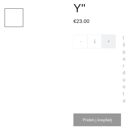
Y"
€23.00
I
-
+
š
p
a
r
d
u
o
t
a
Pridėti į krepšelį