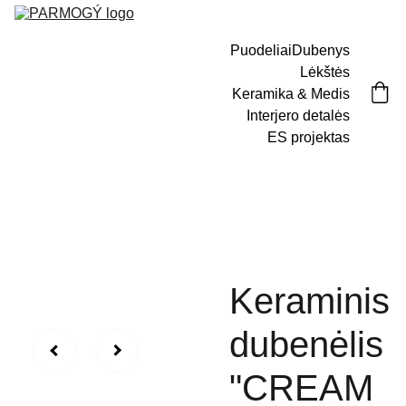
Puodeliai
Dubenys
Lėkštės
Keramika & Medis
Interjero detalės
ES projektas
Keraminis
dubenėlis
"CREAM