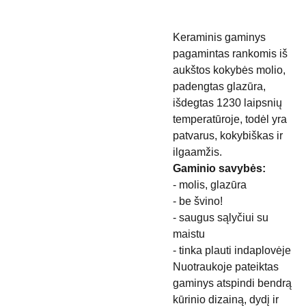
Keraminis gaminys
pagamintas rankomis iš
aukštos kokybės molio,
padengtas glazūra,
išdegtas 1230 laipsnių
temperatūroje, todėl yra
patvarus, kokybiškas ir
ilgaamžis.
Gaminio savybės:
- molis, glazūra
- be švino!
- saugus sąlyčiui su
maistu
- tinka plauti indaplovėje
Nuotraukoje pateiktas
gaminys atspindi bendrą
kūrinio dizainą, dydį ir