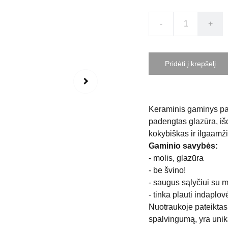
-
+
Pridėti į krepšelį
Keraminis gaminys pa
padengtas glazūra, iš
kokybiškas ir ilgaamži
Gaminio savybės:
- molis, glazūra
- be švino!
- saugus sąlyčiui su m
- tinka plauti indaplov
Nuotraukoje pateiktas 
spalvingumą, yra unika