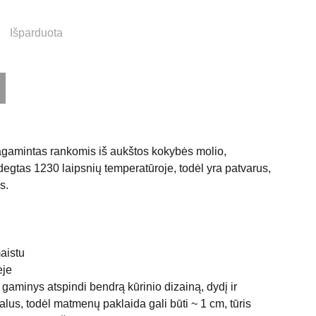
Išparduota
gamintas rankomis iš aukštos kokybės molio,
degtas 1230 laipsnių temperatūroje, todėl yra patvarus,
s.
aistu
ėje
gaminys atspindi bendrą kūrinio dizainą, dydį ir
lus, todėl matmenų paklaida gali būti ~ 1 cm, tūris