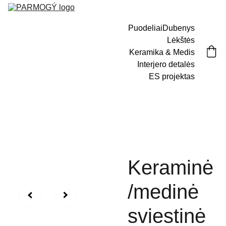
Puodeliai
Dubenys
Lėkštės
Keramika & Medis
Interjero detalės
ES projektas
Keraminė
/medinė
sviestinė