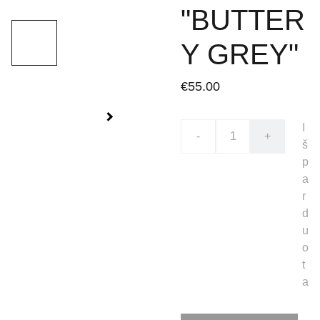
"BUTTER
Y GREY"
€55.00
I
-
+
š
p
a
r
d
u
o
t
a