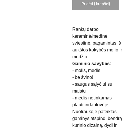
Pridėti į krepšelį
Rankų darbo
keraminė/medinė
sviestinė, pagamintas iš
aukštos kokybės molio ir
medžio.
Gaminio savybės:
- molis, medis
- be švino!
- saugus sąlyčiui su
maistu
- medis netinkamas
plauti indaplovėje
Nuotraukoje pateiktas
gaminys atspindi bendrą
kūrinio dizainą, dydį ir