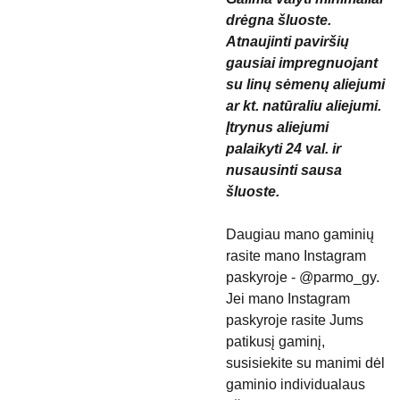
drėgna šluoste.
Atnaujinti paviršių
gausiai impregnuojant
su linų sėmenų aliejumi
ar kt. natūraliu aliejumi.
Įtrynus aliejumi
palaikyti 24 val. ir
nusausinti sausa
šluoste.
Daugiau mano gaminių
rasite mano Instagram
paskyroje - @parmo_gy.
Jei mano Instagram
paskyroje rasite Jums
patikusį gaminį,
susisiekite su manimi dėl
gaminio individualaus