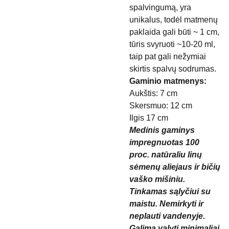
spalvingumą, yra
unikalus, todėl matmenų
paklaida gali būti ~ 1 cm,
tūris svyruoti ~10-20 ml,
taip pat gali nežymiai
skirtis spalvų sodrumas.
Gaminio matmenys:
Aukštis: 7 cm
Skersmuo: 12 cm
Ilgis 17 cm
Medinis gaminys
impregnuotas 100
proc. natūraliu linų
sėmenų aliejaus ir bičių
vaško mišiniu.
Tinkamas sąlyčiui su
maistu. Nemirkyti ir
neplauti vandenyje.
Galima valyti minimaliai