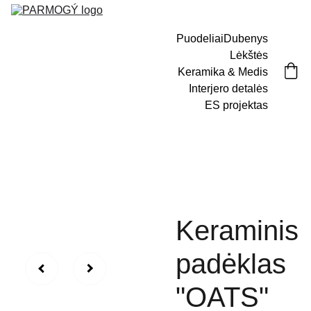
Puodeliai
Dubenys
Lėkštės
Keramika & Medis
Interjero detalės
ES projektas
Keraminis
padėklas
"OATS"