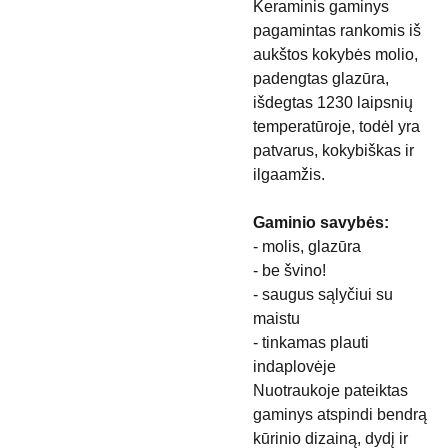
Keraminis gaminys
pagamintas rankomis iš
aukštos kokybės molio,
padengtas glazūra,
išdegtas 1230 laipsnių
temperatūroje, todėl yra
patvarus, kokybiškas ir
ilgaamžis.
Gaminio savybės:
- molis, glazūra
- be švino!
- saugus sąlyčiui su
maistu
- tinkamas plauti
indaplovėje
Nuotraukoje pateiktas
gaminys atspindi bendrą
kūrinio dizainą, dydį ir