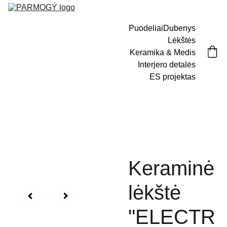
Puodeliai
Dubenys
Lėkštės
Keramika & Medis
Interjero detalės
ES projektas
Keraminė
lėkštė
"ELECTR