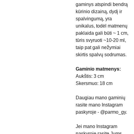
gaminys atspindi bendrą
kūrinio dizainą, dydį ir
spalvingumą, yra
unikalus, todėl matmenų
paklaida gali būti ~ 1 cm,
tūris svyruoti ~10-20 ml,
taip pat gali nežymiai
skirtis spalvų sodrumas.
Gaminio matmenys:
Aukštis: 3 cm
Skersmuo: 18 cm
Daugiau mano gaminių
rasite mano Instagram
paskyroje - @parmo_gy.
Jei mano Instagram
paskyroje rasite Jums