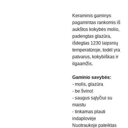
Keraminis gaminys
pagamintas rankomis iš
aukštos kokybės molio,
padengtas glazūra,
išdegtas 1230 laipsnių
temperatūroje, todėl yra
patvarus, kokybiškas ir
ilgaamžis.
Gaminio savybės:
- molis, glazūra
- be švino!
- saugus sąlyčiui su
maistu
- tinkamas plauti
indaplovėje
Nuotraukoje pateiktas