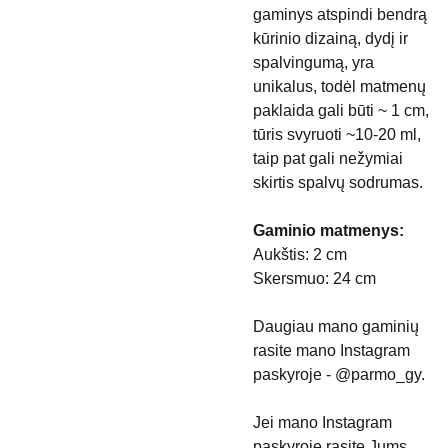
gaminys atspindi bendrą
kūrinio dizainą, dydį ir
spalvingumą, yra
unikalus, todėl matmenų
paklaida gali būti ~ 1 cm,
tūris svyruoti ~10-20 ml,
taip pat gali nežymiai
skirtis spalvų sodrumas.
Gaminio matmenys:
Aukštis: 2 cm
Skersmuo: 24 cm
Daugiau mano gaminių
rasite mano Instagram
paskyroje - @parmo_gy.
Jei mano Instagram
paskyroje rasite Jums