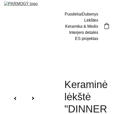
Puodeliai
Dubenys
Lėkštės
Keramika & Medis
Interjero detalės
ES projektas
Keraminė
lėkštė
"DINNER