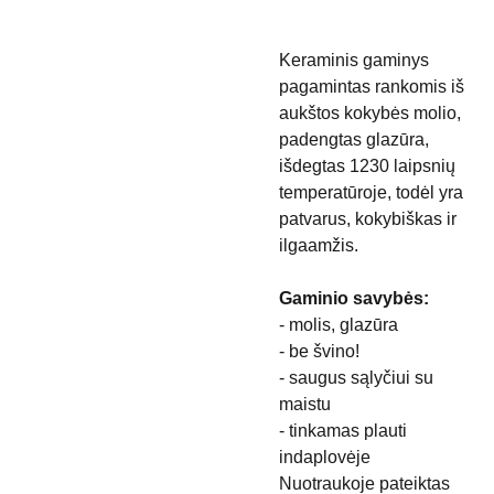
Keraminis gaminys
pagamintas rankomis iš
aukštos kokybės molio,
padengtas glazūra,
išdegtas 1230 laipsnių
temperatūroje, todėl yra
patvarus, kokybiškas ir
ilgaamžis.
Gaminio savybės:
- molis, glazūra
- be švino!
- saugus sąlyčiui su
maistu
- tinkamas plauti
indaplovėje
Nuotraukoje pateiktas